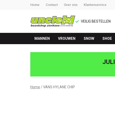
Home
Contact
Over ons
Klantenservice
VEILIG BESTELLEN
MANNEN
VROUWEN
SNOW
SHOE
VANS
HYLANE
JUL
CHIP
-
Home
VANS HYLANE CHIP
UNCLE[S]
Boardshop