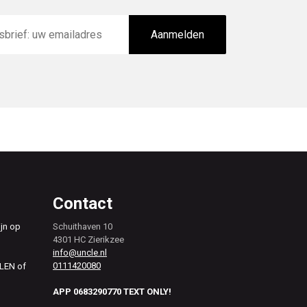
Aanmelden
Contact
ijn op
Schuithaven 10
4301 HC Zierikzee
info@uncle.nl
0111420080
ALEN of
APP 0683290770 TEXT ONLY!