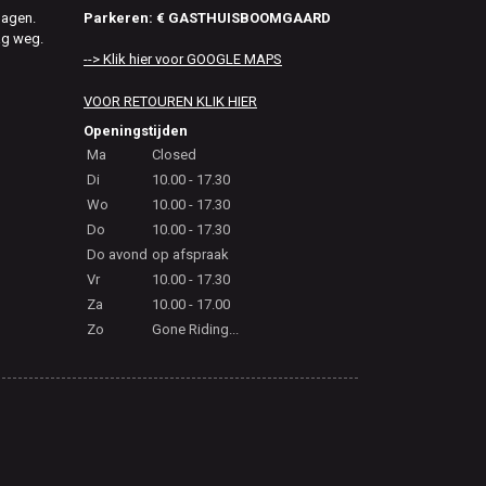
Parkeren: € GASTHUISBOOMGAARD
dagen.
ag weg.
--> Klik hier voor GOOGLE MAPS
VOOR RETOUREN KLIK HIER
Openingstijden
Ma
Closed
Di
10.00 - 17.30
Wo
10.00 - 17.30
Do
10.00 - 17.30
Do avond
op afspraak
Vr
10.00 - 17.30
Za
10.00 - 17.00
Zo
Gone Riding...