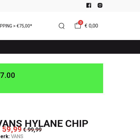
0
€ 0,00
PPING > €75,00*
7.00
VANS HYLANE CHIP
 59,99
€ 99,99
erk:
VANS