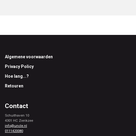
Footer
Algemene voorwaarden
Privacy Policy
Hoe lang...?
Retouren
Contact
Schuithaven 10
4301 HC Zierikzee
info@uncle.nl
0111420080