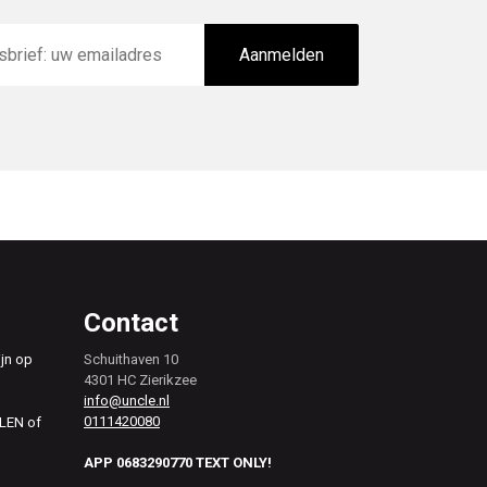
Aanmelden
Contact
ijn op
Schuithaven 10
4301 HC Zierikzee
info@uncle.nl
0111420080
ALEN of
APP 0683290770 TEXT ONLY!