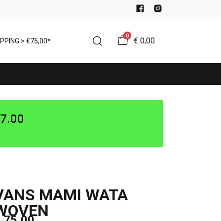
0
€ 0,00
PPING > €75,00*
7.00
VANS MAMI WATA
WOVEN
 75,00