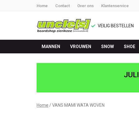
Home
Contact
Over ons
Klantenservice
VEILIG BESTELLEN
MANNEN
VROUWEN
SNOW
SHOE
MAMI
WATA
JUL
WOVEN
-
Home
VANS MAMI WATA WOVEN
UNCLE[S]
Boardshop