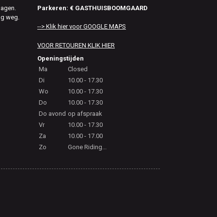
Parkeren: € GASTHUISBOOMGAARD
dagen.
ag weg.
--> Klik hier voor GOOGLE MAPS
VOOR RETOUREN KLIK HIER
Openingstijden
Ma
Closed
Di
10.00 - 17.30
Wo
10.00 - 17.30
Do
10.00 - 17.30
Do avond
op afspraak
Vr
10.00 - 17.30
Za
10.00 - 17.00
Zo
Gone Riding...