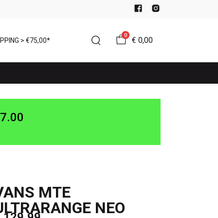
0
€ 0,00
PPING > €75,00*
7.00
VANS MTE
ULTRARANGE NEO
 129,99