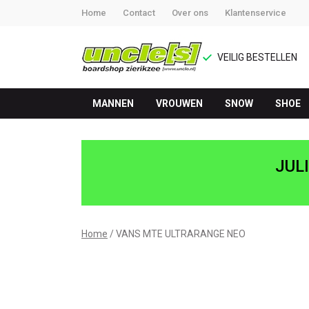
Home
Contact
Over ons
Klantenservice
VEILIG BESTELLEN
MANNEN
VROUWEN
SNOW
SHOE
VANS
MTE
JUL
ULTRARANGE
NEO
Home
VANS MTE ULTRARANGE NEO
-
UNCLE[S]