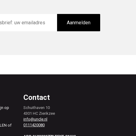
Aanmelden
Contact
ijn op
Schuithaven 10
4301 HC Zierikzee
info@uncle.nl
0111420080
ALEN of