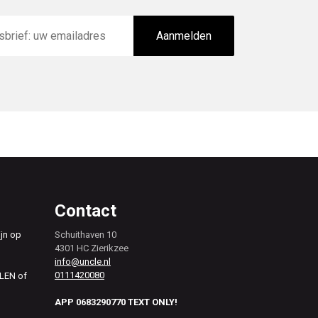
Aanmelden
Contact
ijn op
Schuithaven 10
4301 HC Zierikzee
info@uncle.nl
0111420080
ALEN of
APP 0683290770 TEXT ONLY!