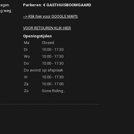
Parkeren: € GASTHUISBOOMGAARD
dagen.
ag weg.
--> Klik hier voor GOOGLE MAPS
VOOR RETOUREN KLIK HIER
Openingstijden
Ma
Closed
Di
10.00 - 17.30
Wo
10.00 - 17.30
Do
10.00 - 17.30
Do avond
op afspraak
Vr
10.00 - 17.30
Za
10.00 - 17.00
Zo
Gone Riding...