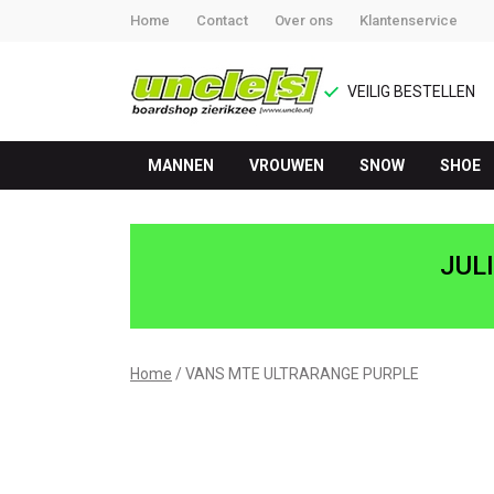
Home
Contact
Over ons
Klantenservice
VEILIG BESTELLEN
MANNEN
VROUWEN
SNOW
SHOE
VANS
MTE
JUL
ULTRARANGE
PURPLE
Home
VANS MTE ULTRARANGE PURPLE
-
UNCLE[S]