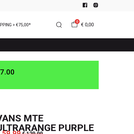
0
€ 0,00
PPING > €75,00*
7.00
VANS MTE
ULTRARANGE PURPLE
 59,99
€ 129,99