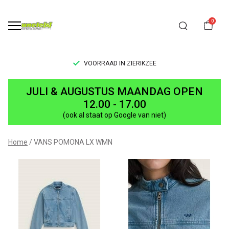
0
VOORRAAD IN ZIERIKZEE
VANS
JULI & AUGUSTUS MAANDAG OPEN
POMONA
12.00 - 17.00
(ook al staat op Google van niet)
LX
WMN
Home
VANS POMONA LX WMN
-
UNCLE[S]
Boardshop