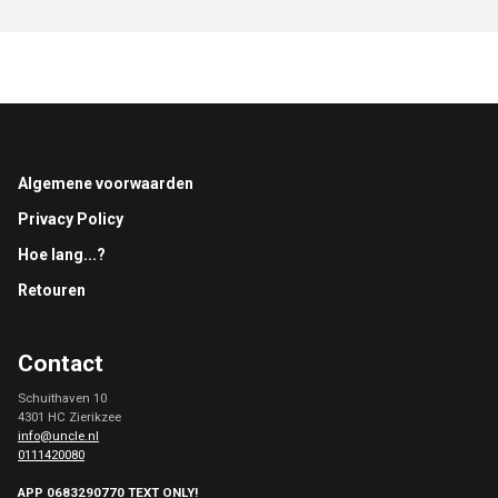
Footer
Algemene voorwaarden
Privacy Policy
Hoe lang...?
Retouren
Contact
Schuithaven 10
4301 HC Zierikzee
info@uncle.nl
0111420080
APP 0683290770 TEXT ONLY!