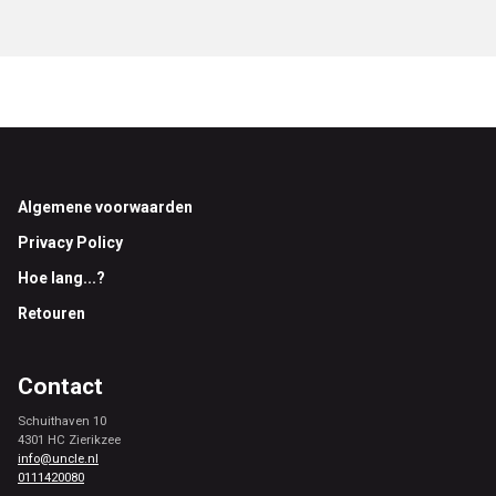
Footer
Algemene voorwaarden
Privacy Policy
Hoe lang...?
Retouren
Contact
Schuithaven 10
4301 HC Zierikzee
info@uncle.nl
0111420080