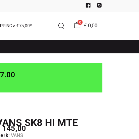
0
€ 0,00
PPING > €75,00*
7.00
VANS SK8 HI MTE
 145,00
erk:
VANS