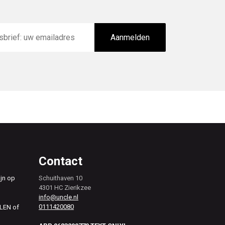
Aanmelden
Contact
ijn op
Schuithaven 10
4301 HC Zierikzee
info@uncle.nl
0111420080
ALEN of