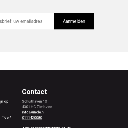
Aanmelden
Contact
ijn op
Schuithaven 10
4301 HC Zierikzee
info@uncle.nl
0111420080
ALEN of