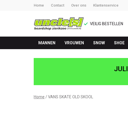
Home
Contact
Over ons
Klantenservice
VEILIG BESTELLEN
MANNEN
VROUWEN
SNOW
SHOE
VANS
SKATE
JUL
OLD
SKOOL
Home
VANS SKATE OLD SKOOL
-
UNCLE[S]