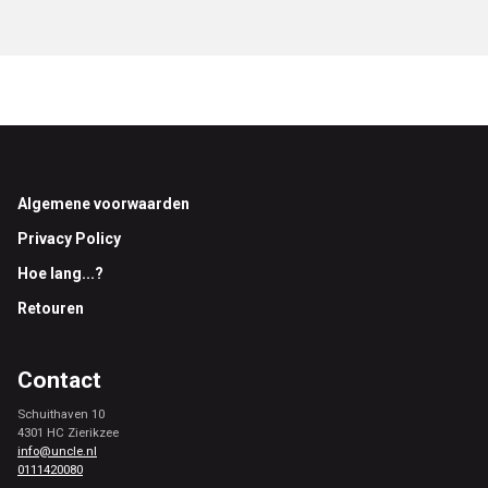
Footer
Algemene voorwaarden
Privacy Policy
Hoe lang...?
Retouren
Contact
Schuithaven 10
4301 HC Zierikzee
info@uncle.nl
0111420080