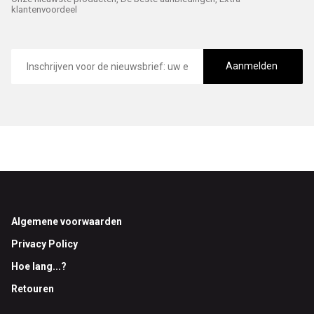
klantenvoordeel
E-
mailadres
Aanmelden
Footer
Algemene voorwaarden
Privacy Policy
Hoe lang...?
Retouren