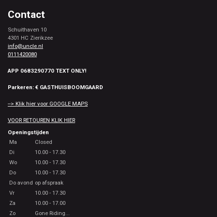
Contact
Schuithaven 10
4301 HC Zierikzee
info@uncle.nl
0111420080
APP 0683290770 TEXT ONLY!
Parkeren: € GASTHUISBOOMGAARD
--> Klik hier voor GOOGLE MAPS
VOOR RETOUREN KLIK HIER
Openingstijden
Ma
Closed
Di
10.00 - 17.30
Wo
10.00 - 17.30
Do
10.00 - 17.30
Do avond
op afspraak
Vr
10.00 - 17.30
Za
10.00 - 17.00
Zo
Gone Riding...