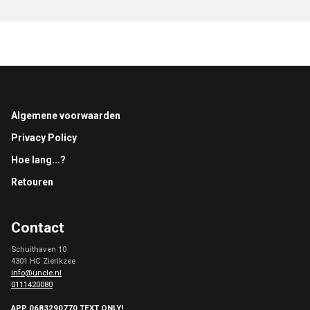
Footer
Algemene voorwaarden
Privacy Policy
Hoe lang...?
Retouren
Contact
Schuithaven 10
4301 HC Zierikzee
info@uncle.nl
0111420080
APP 0683290770 TEXT ONLY!