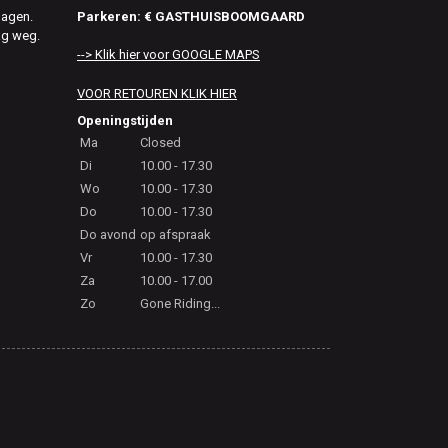
Parkeren: € GASTHUISBOOMGAARD
dagen.
ag weg.
--> Klik hier voor GOOGLE MAPS
VOOR RETOUREN KLIK HIER
Openingstijden
Ma
Closed
Di
10.00 - 17.30
Wo
10.00 - 17.30
Do
10.00 - 17.30
Do avond
op afspraak
Vr
10.00 - 17.30
Za
10.00 - 17.00
Zo
Gone Riding...