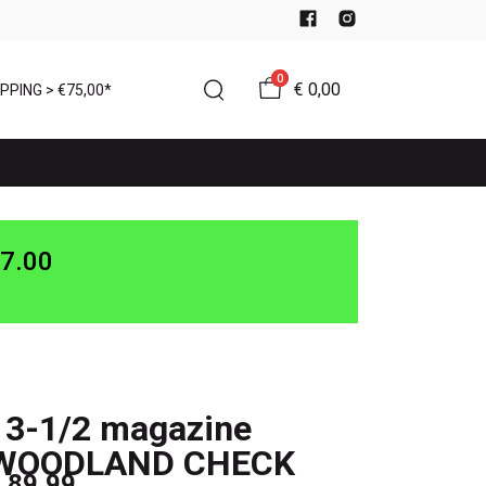
0
€ 0,00
PPING > €75,00*
7.00
13-1/2 magazine
WOODLAND CHECK
 89,99