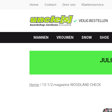
Home
Contact
Over ons
Klantenservice
VEILIG BESTELLEN
MANNEN
VROUWEN
SNOW
SHOE
WOODLAND
CHECK
JUL
-
UNCLE[S]
Home
13-1/2 magazine WOODLAND CHECK
Boardshop