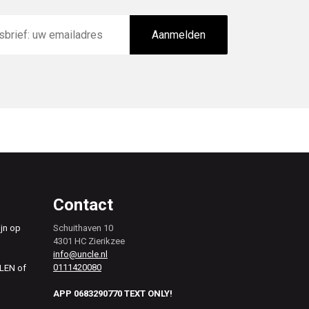
Aanmelden
Contact
ijn op
Schuithaven 10
4301 HC Zierikzee
info@uncle.nl
0111420080
ALEN of
APP 0683290770 TEXT ONLY!